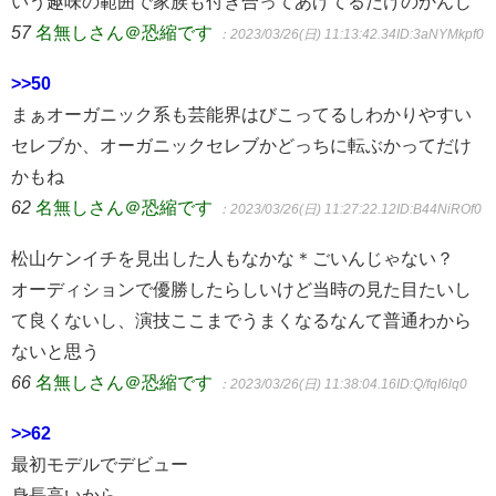
いう趣味の範囲で家族も付き合ってあげてるだけのかんじ
57
名無しさん＠恐縮です
：2023/03/26(日) 11:13:42.34
ID:3aNYMkpf0
>>50
まぁオーガニック系も芸能界はびこってるしわかりやすい
セレブか、オーガニックセレブかどっちに転ぶかってだけ
かもね
62
名無しさん＠恐縮です
：2023/03/26(日) 11:27:22.12
ID:B44NiROf0
松山ケンイチを見出した人もなかな＊ごいんじゃない？
オーディションで優勝したらしいけど当時の見た目たいし
て良くないし、演技ここまでうまくなるなんて普通わから
ないと思う
66
名無しさん＠恐縮です
：2023/03/26(日) 11:38:04.16
ID:Q/fqI6lq0
>>62
最初モデルでデビュー
身長高いから