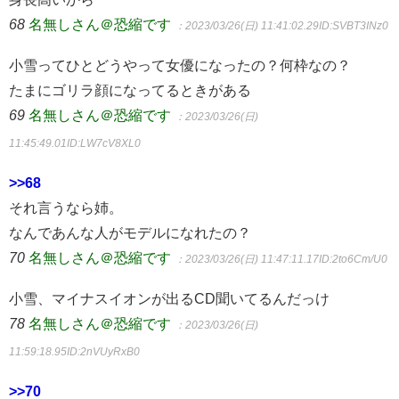
68
名無しさん＠恐縮です
：2023/03/26(日) 11:41:02.29
ID:SVBT3INz0
小雪ってひとどうやって女優になったの？何枠なの？
たまにゴリラ顔になってるときがある
69
名無しさん＠恐縮です
：2023/03/26(日)
11:45:49.01
ID:LW7cV8XL0
>>68
それ言うなら姉。
なんであんな人がモデルになれたの？
70
名無しさん＠恐縮です
：2023/03/26(日) 11:47:11.17
ID:2to6Cm/U0
小雪、マイナスイオンが出るCD聞いてるんだっけ
78
名無しさん＠恐縮です
：2023/03/26(日)
11:59:18.95
ID:2nVUyRxB0
>>70