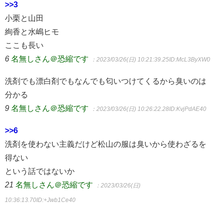
>>3
小栗と山田
絢香と水嶋ヒモ
ここも長い
6
名無しさん＠恐縮です
：2023/03/26(日) 10:21:39.25
ID:McL3ByXW0
洗剤でも漂白剤でもなんでも匂いつけてくるから臭いのは
分かる
9
名無しさん＠恐縮です
：2023/03/26(日) 10:26:22.28
ID:KvjPdAE40
>>6
洗剤を使わない主義だけど松山の服は臭いから使わざるを
得ない
という話ではないか
21
名無しさん＠恐縮です
：2023/03/26(日)
10:36:13.70
ID:+Jwb1Ce40