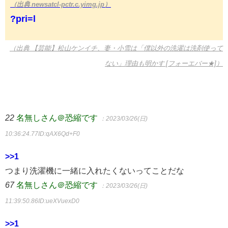
（出典 newsatcl-pctr.c.yimg.jp）
?pri=l
（出典 【芸能】松山ケンイチ、妻・小雪は「僕以外の洗濯は洗剤使って
ない」理由も明かす [フォーエバー★]）
22
名無しさん＠恐縮です
：2023/03/26(日)
10:36:24.77
ID:qAX6Qd+F0
>>1
つまり洗濯機に一緒に入れたくないってことだな
67
名無しさん＠恐縮です
：2023/03/26(日)
11:39:50.86
ID:ueXVuexD0
>>1