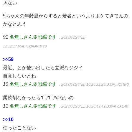
きない
5ちゃんの年齢層からすると若者というよりボケてきてんの
かなと思う
91
名無しさん＠恐縮です
：2023/03/26(日)
12:12:17.05
ID:Ok0MRlMY0
>>59
最近、とか使い出したら立派なジジイ
自覚しないとね
10
名無しさん＠恐縮です
：2023/03/26(日) 10:26:22.29
ID:QFjnXXTw0
柔軟剤なかったらｺﾞﾜｺﾞﾜやないの
11
名無しさん＠恐縮です
：2023/03/26(日) 10:26:49.49
ID:KvjPdAE40
>>10
使ったことない