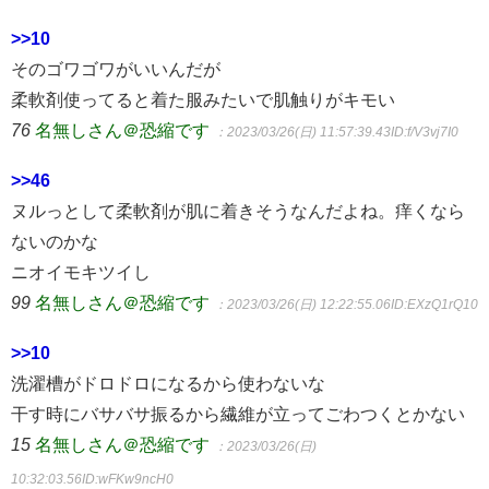
>>10
そのゴワゴワがいいんだが
柔軟剤使ってると着た服みたいで肌触りがキモい
76
名無しさん＠恐縮です
：2023/03/26(日) 11:57:39.43
ID:f/V3vj7I0
>>46
ヌルっとして柔軟剤が肌に着きそうなんだよね。痒くなら
ないのかな
ニオイモキツイし
99
名無しさん＠恐縮です
：2023/03/26(日) 12:22:55.06
ID:EXzQ1rQ10
>>10
洗濯槽がドロドロになるから使わないな
干す時にバサバサ振るから繊維が立ってごわつくとかない
15
名無しさん＠恐縮です
：2023/03/26(日)
10:32:03.56
ID:wFKw9ncH0