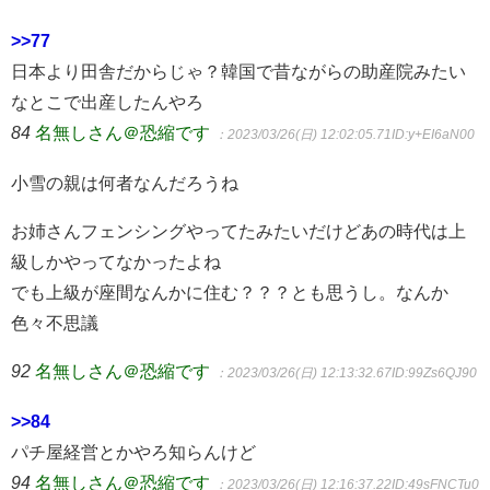
>>77
日本より田舎だからじゃ？韓国で昔ながらの助産院みたい
なとこで出産したんやろ
84
名無しさん＠恐縮です
：2023/03/26(日) 12:02:05.71
ID:y+EI6aN00
小雪の親は何者なんだろうね
お姉さんフェンシングやってたみたいだけどあの時代は上
級しかやってなかったよね
でも上級が座間なんかに住む？？？とも思うし。なんか
色々不思議
92
名無しさん＠恐縮です
：2023/03/26(日) 12:13:32.67
ID:99Zs6QJ90
>>84
パチ屋経営とかやろ知らんけど
94
名無しさん＠恐縮です
：2023/03/26(日) 12:16:37.22
ID:49sFNCTu0