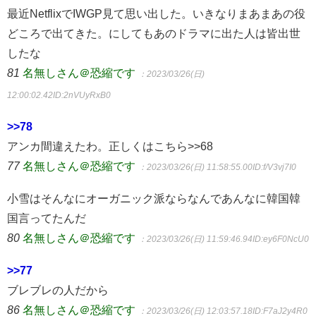
最近NetflixでIWGP見て思い出した。いきなりまあまあの役
どころで出てきた。にしてもあのドラマに出た人は皆出世
したな
81
名無しさん＠恐縮です
：2023/03/26(日)
12:00:02.42
ID:2nVUyRxB0
>>78
アンカ間違えたわ。正しくはこちら>>68
77
名無しさん＠恐縮です
：2023/03/26(日) 11:58:55.00
ID:f/V3vj7I0
小雪はそんなにオーガニック派ならなんであんなに韓国韓
国言ってたんだ
80
名無しさん＠恐縮です
：2023/03/26(日) 11:59:46.94
ID:ey6F0NcU0
>>77
ブレブレの人だから
86
名無しさん＠恐縮です
：2023/03/26(日) 12:03:57.18
ID:F7aJ2y4R0