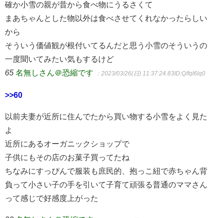
確か小雪の親が昔から食べ物にうるさくて
まあちゃんとした物以外は食べさせてくれなかったらしい
から
そういう価値観が根付いてるんだと思う小雪のそういうの
一度聞いてみたい気もするけど
65
名無しさん＠恐縮です
：2023/03/26(日) 11:37:24.83
ID:Q/fqI6lq0
>>60
以前夫妻が近所に住んでたから買い物する小雪をよく見た
よ
近所にあるオーガニックショップで
子供にもその店のお菓子買ってたね
ちなみにすっぴんで服装も庶民的、抱っこ紐で赤ちゃん背
負って小さい子の手を引いて子育て頑張る普通のママさん
って感じで好感度上がった