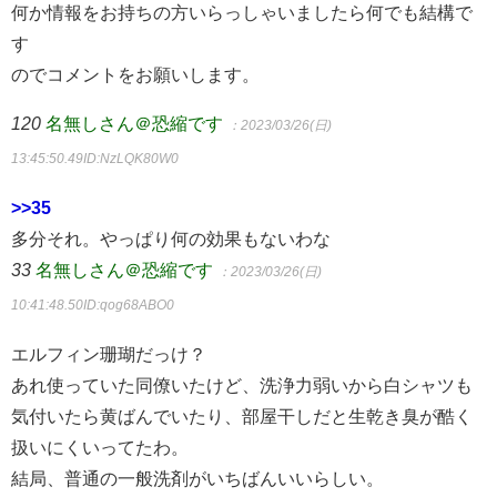
何か情報をお持ちの方いらっしゃいましたら何でも結構で
す
のでコメントをお願いします。
120
名無しさん＠恐縮です
：2023/03/26(日)
13:45:50.49
ID:NzLQK80W0
>>35
多分それ。やっぱり何の効果もないわな
33
名無しさん＠恐縮です
：2023/03/26(日)
10:41:48.50
ID:qog68ABO0
エルフィン珊瑚だっけ？
あれ使っていた同僚いたけど、洗浄力弱いから白シャツも
気付いたら黄ばんでいたり、部屋干しだと生乾き臭が酷く
扱いにくいってたわ。
結局、普通の一般洗剤がいちばんいいらしい。