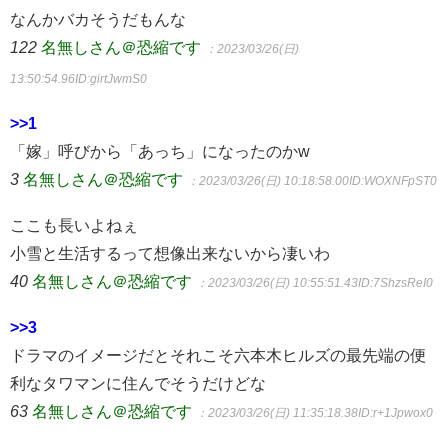
なんかバカそうだもんな
122
名無しさん＠恐縮です
：2023/03/26(日)
13:50:54.96
ID:girtJwmS0
>>1
「嫁」呼びから「あっち」になったのかw
3
名無しさん＠恐縮です
：2023/03/26(日) 10:18:58.00
ID:WOXNFpST0
ここも長いよねぇ
小雪と生活するって想像出来ないから凄いわ
40
名無しさん＠恐縮です
：2023/03/26(日) 10:55:51.43
ID:7ShzsReI0
>>3
ドラマのイメージだとそれこそ六本木ヒルズの最先端の便
利なタワマンに住んでそうだけどな
63
名無しさん＠恐縮です
：2023/03/26(日) 11:35:18.38
ID:r+1Jpwox0