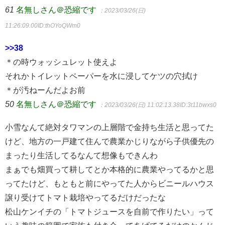
61
名無しさん＠恐縮です
：2023/03/26(日)
11:26:09.00
ID:thOYoQWm0
>>38
＊の時ウォッシュレット使えよ
それかトイレットペーパーを水に浸してケツの穴拭け
＊が汚ねーんだよお前
50
名無しさん＠恐縮です
：2023/03/26(日) 11:02:13.38
ID:3t11bwxs0
小雪なんて絶対タワマンの上層階で金持ち生活と思ってた
けど、地方の一戸建て住んで農業かじりながら子供優先の
まったり生活してるなんて想像もできんわ
まぁでも畑買って耕してとか本格的に農業やってるかと思
ってたけど、もともと前にやってた人からビニールハウス
譲り受けてトマト栽培やってるだけだったな
松山ケンイチの「トマトジュースを自前で作りたい」って