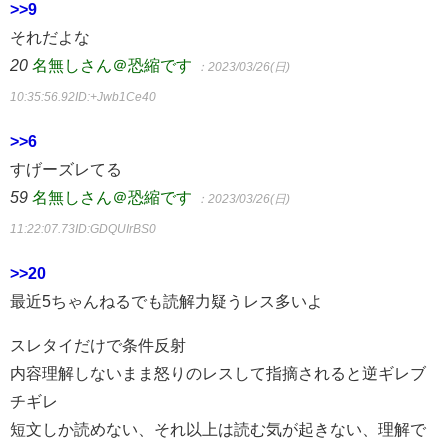
>>9
それだよな
20
名無しさん＠恐縮です
：2023/03/26(日)
10:35:56.92
ID:+Jwb1Ce40
>>6
すげーズレてる
59
名無しさん＠恐縮です
：2023/03/26(日)
11:22:07.73
ID:GDQUIrBS0
>>20
最近5ちゃんねるでも読解力疑うレス多いよ
スレタイだけで条件反射
内容理解しないまま怒りのレスして指摘されると逆ギレブ
チギレ
短文しか読めない、それ以上は読む気が起きない、理解で