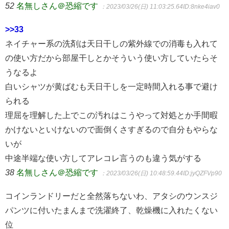
52
名無しさん＠恐縮です
：2023/03/26(日) 11:03:25.64
ID:8nke4iav0
>>33
ネイチャー系の洗剤は天日干しの紫外線での消毒も入れて
の使い方だから部屋干しとかそういう使い方していたらそ
うなるよ
白いシャツが黄ばむも天日干しを一定時間入れる事で避け
られる
理屈を理解した上でこの汚れはこうやって対処とか手間暇
かけないといけないので面倒くさすぎるので自分もやらな
いが
中途半端な使い方してアレコレ言うのも違う気がする
38
名無しさん＠恐縮です
：2023/03/26(日) 10:48:59.44
ID:jyQZFVp90
コインランドリーだと全然落ちないわ、アタシのウンスジ
パンツに付いたまんまで洗濯終了、乾燥機に入れたくない
位