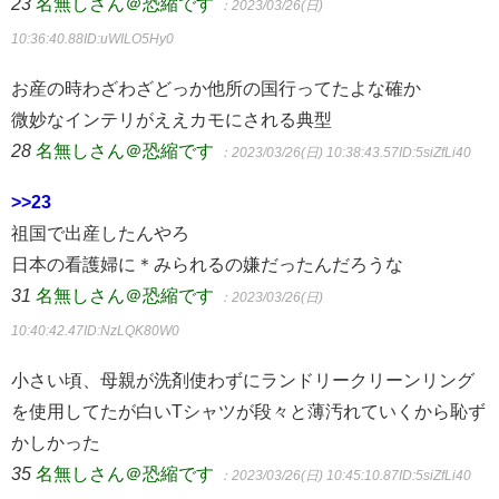
23
名無しさん＠恐縮です
：2023/03/26(日)
10:36:40.88
ID:uWILO5Hy0
お産の時わざわざどっか他所の国行ってたよな確か
微妙なインテリがええカモにされる典型
28
名無しさん＠恐縮です
：2023/03/26(日) 10:38:43.57
ID:5siZfLi40
>>23
祖国で出産したんやろ
日本の看護婦に＊みられるの嫌だったんだろうな
31
名無しさん＠恐縮です
：2023/03/26(日)
10:40:42.47
ID:NzLQK80W0
小さい頃、母親が洗剤使わずにランドリークリーンリング
を使用してたが白いTシャツが段々と薄汚れていくから恥ず
かしかった
35
名無しさん＠恐縮です
：2023/03/26(日) 10:45:10.87
ID:5siZfLi40