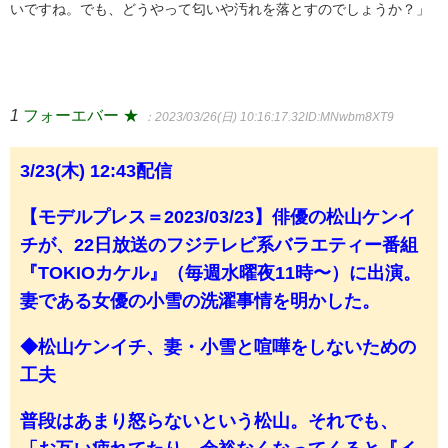
いですね。でも、どうやって匂いや汚れを落とすのでしょうか？」
1
フォーエバー ★
：2023/03/26(日) 10:16:17.32
ID:MNwbm8XT9
3/23(木) 12:43配信
【モデルプレス＝2023/03/23】俳優の松山ケンイ
チが、22日放送のフジテレビ系バラエティー番組
『TOKIOカケル』（毎週水曜夜11時〜）に出演。
妻である女優の小雪の洗濯事情を明かした。
◆松山ケンイチ、妻・小雪と喧嘩をしないための
工夫
普段はあまり怒らないという松山。それでも、