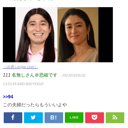
（出典 i.imgur.com）
111
名無しさん＠恐縮です
：2023/03/26(日)
13:03:45.84
ID:80DYEt0z0
>>94
この夫婦だったらもういいよや
LINE