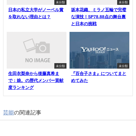
未分類
未分類
日本の私立大学がノーベル賞
坂本花織、ミラノ五輪で完璧
を取れない理由とは？
な演技！SP78.88点の舞台裏
と日本の挑戦
未分類
未分類
生田衣梨奈から後藤真希ま
『百合子さま』についてまと
で：娘。の歴代メンバー貢献
めてみた
度ランキング
芸能
の関連記事