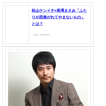
松山ケンイチ×長澤まさみ「ふた
りが恋焦がれてやまないもの」
とは？
（出典：GINGER）