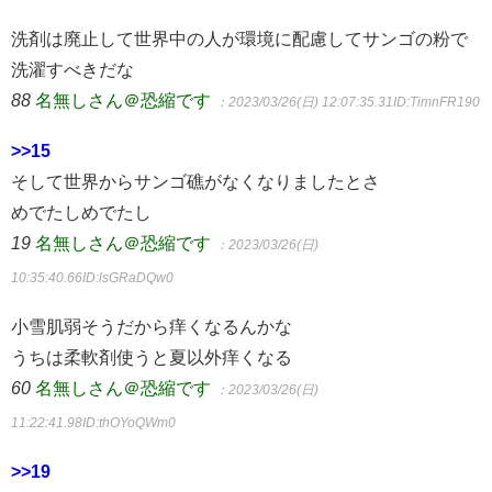
洗剤は廃止して世界中の人が環境に配慮してサンゴの粉で
洗濯すべきだな
88
名無しさん＠恐縮です
：2023/03/26(日) 12:07:35.31
ID:TimnFR190
>>15
そして世界からサンゴ礁がなくなりましたとさ
めでたしめでたし
19
名無しさん＠恐縮です
：2023/03/26(日)
10:35:40.66
ID:lsGRaDQw0
小雪肌弱そうだから痒くなるんかな
うちは柔軟剤使うと夏以外痒くなる
60
名無しさん＠恐縮です
：2023/03/26(日)
11:22:41.98
ID:thOYoQWm0
>>19