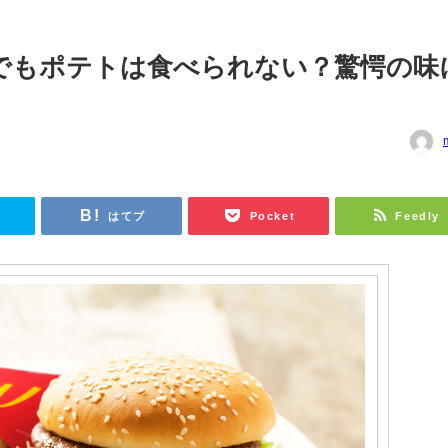
でもポテトは食べられない？驚愕の味
r
はてブ
Pocket
Feedly