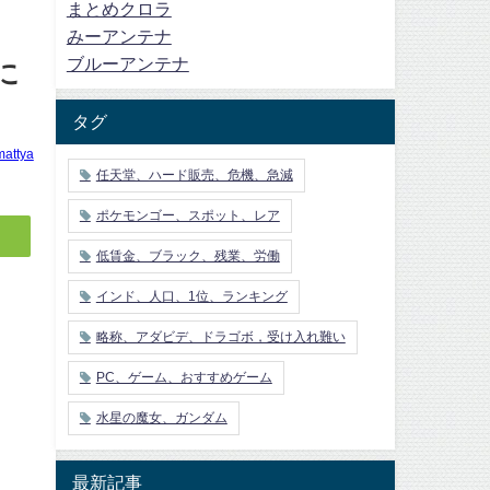
まとめクロラ
みーアンテナ
ブルーアンテナ
に
タグ
mattya
任天堂、ハード販売、危機、急減
ポケモンゴー、スポット、レア
低賃金、ブラック、残業、労働
インド、人口、1位、ランキング
略称、アダビデ、ドラゴボ，受け入れ難い
PC、ゲーム、おすすめゲーム
水星の魔女、ガンダム
最新記事