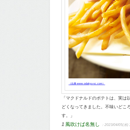
（出典 www.odakyu-sc.com）
「マクドナルドのポテトは、実は
どくなってきました。不味いどこ
す。」
1
風吹けば名無し
：2023/04/05(水) 