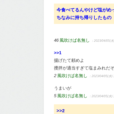
今食べてるんやけど塩がめ
ちなみに持ち帰りしたもの
46
風吹けば名無し
：2023/04/05(水)
>>1
揚げたて頼めよ
攪拌が適当すぎて塩まみれだ
2
風吹けば名無し
：2023/04/05(水) 
うまいが
5
風吹けば名無し
：2023/04/05(水) 
>>2