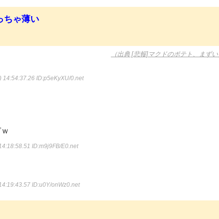
っちゃ薄い
（出典 [悲報]マクドのポテト、まずい
 14:54:37.26
ID:p5eKyXU/0.net
ぞｗ
14:18:58.51
ID:m9j9FB/E0.net
14:19:43.57
ID:u0Y/onWz0.net