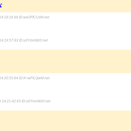
な
14:19:16.69
ID:wxOFfCUsM.net
14:19:57.83
ID:u0Y/onWz0.net
14:20:55.64
ID:K+wF/LQwM.net
 14:21:42.63
ID:u0Y/onWz0.net