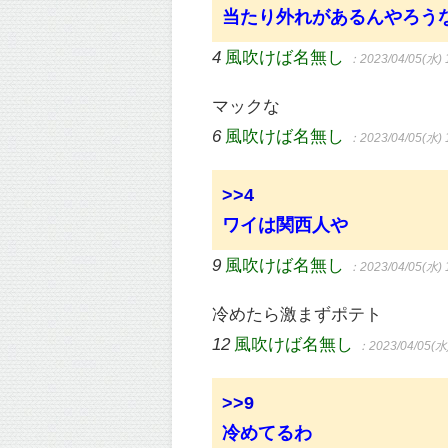
当たり外れがあるんやろう
4
風吹けば名無し
：2023/04/05(水) 
マックな
6
風吹けば名無し
：2023/04/05(水) 
>>4
ワイは関西人や
9
風吹けば名無し
：2023/04/05(水) 
冷めたら激まずポテト
12
風吹けば名無し
：2023/04/05(水)
>>9
冷めてるわ