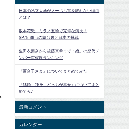
日本の私立大学がノーベル賞を取れない理由
とは？
坂本花織、ミラノ五輪で完璧な演技！
SP78.88点の舞台裏と日本の挑戦
生田衣梨奈から後藤真希まで：娘。の歴代メ
ンバー貢献度ランキング
『百合子さま』についてまとめてみた
『結婚 独身 どっちが幸せ』についてまと
めてみた
ひ
最新コメント
カレンダー