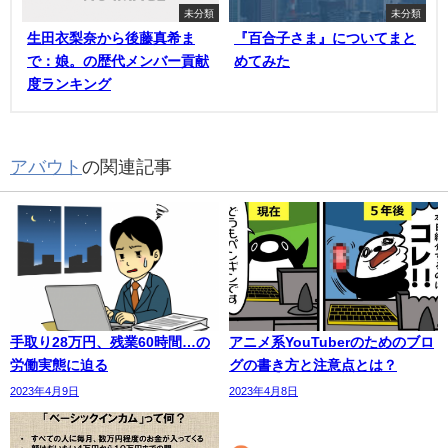
未分類
未分類
生田衣梨奈から後藤真希ま
『百合子さま』についてまと
で：娘。の歴代メンバー貢献
めてみた
度ランキング
アバウト
の関連記事
手取り28万円、残業60時間…の
アニメ系YouTuberのためのブロ
労働実態に迫る
グの書き方と注意点とは？
2023年4月9日
2023年4月8日