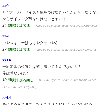
>>9
ただオーバーサイズも気をつけなきゃただだらしなくなる
からサイジング気をつけないとヤバイ
14
風吹けば名無し
：2023/04/05(水) 15:49:18.79
ID:P2aOQg8W0.net
>>9
いやスキニーはもはやダサいやろ
17
風吹けば名無し
：2023/04/05(水) 15:51:25.99
ID:N0siPVi+M.net
>>14
一応定番の位置には落ち着いてるんでないの？
俺は着ないけど
19
風吹けば名無し
：2023/04/05(水) 15:52:49.35
ID:nh6baldXa.net
BE:301347868-2BP(1000)
>>14
色によるがスキニーなんてダサくなりようがないやろ