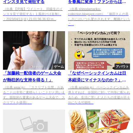
インスタ見て発狂する
を春風に変身！ファンからは
「美しすぎる」と絶賛の声
（出典 【悲報】ワイニート、同級生のイ
（出典 shinodamariko-
ンスタ見て発狂する）1 風吹けば名無し
collection.blogspot.com） 「篠田さんの美
：2023/04/11(火) 21:01:36.36 ID:m...
しさにはいつも驚かされます。離婚という
こ...
ゲーム
アバウト
「加藤純一配信者のゲーム大会
「なぜベーシックインカムは日
が熱狂的な支持を得る！」
本経済にマイナスなのか？」反
論する
（出典 wear.jp） 「スクリプト出禁」があ
（出典 ameblo.jp） ベーシックインカムを
ることは非常に素晴らしいことだと思いま
導入すれば、全国民に対して均等に配られ
す。競技的な要素があるゲーム大会で、ス
るため、生活に苦しむ人たちの支援が不十
クリプトを使用し...
分になる可能性...