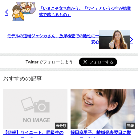
「いまこそ立ち向かう。「ワイ」という少年が始業
式で感じるもの」
モデルの道端ジェシカさん、放尿検査での陰性に一
安心
Twitterでフォローしよう
おすすめの記事
未分類
芸能
【悲報】ワイニート、同級生の
篠田麻里子、離婚発表翌日に髪