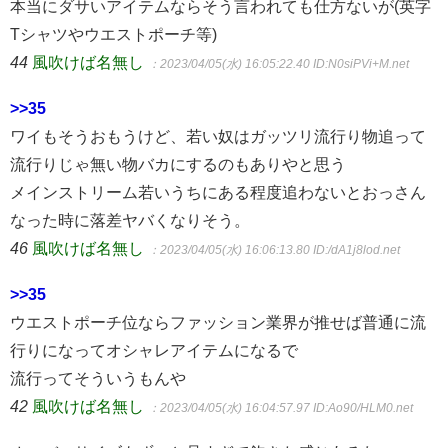
本当にダサいアイテムならそう言われても仕方ないが(英字
Tシャツやウエストポーチ等)
44
風吹けば名無し
：2023/04/05(水) 16:05:22.40
ID:N0siPVi+M.net
>>35
ワイもそうおもうけど、若い奴はガッツリ流行り物追って
流行りじゃ無い物バカにするのもありやと思う
メインストリーム若いうちにある程度追わないとおっさん
なった時に落差ヤバくなりそう。
46
風吹けば名無し
：2023/04/05(水) 16:06:13.80
ID:/dA1j8lod.net
>>35
ウエストポーチ位ならファッション業界が推せば普通に流
行りになってオシャレアイテムになるで
流行ってそういうもんや
42
風吹けば名無し
：2023/04/05(水) 16:04:57.97
ID:Ao90/HLM0.net