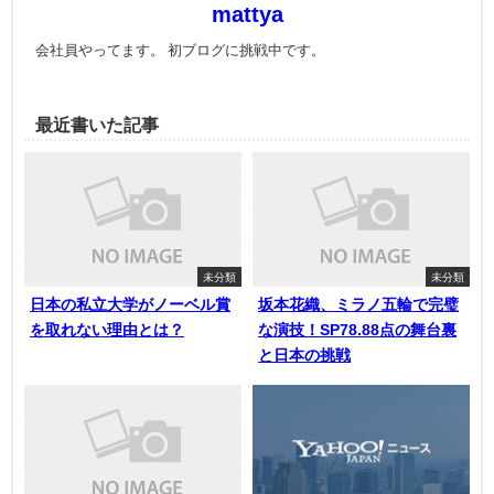
mattya
会社員やってます。 初ブログに挑戦中です。
最近書いた記事
未分類
未分類
日本の私立大学がノーベル賞
坂本花織、ミラノ五輪で完璧
を取れない理由とは？
な演技！SP78.88点の舞台裏
と日本の挑戦