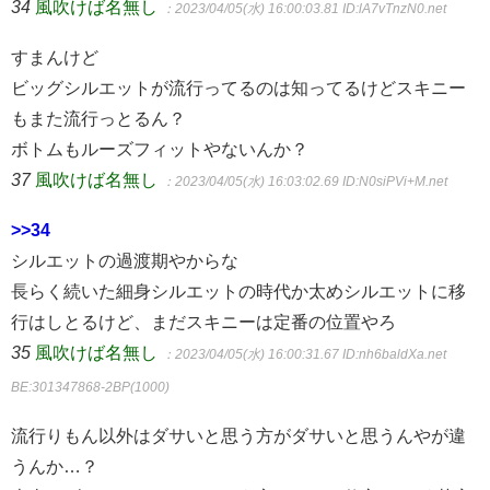
34
風吹けば名無し
：2023/04/05(水) 16:00:03.81
ID:lA7vTnzN0.net
すまんけど
ビッグシルエットが流行ってるのは知ってるけどスキニー
もまた流行っとるん？
ボトムもルーズフィットやないんか？
37
風吹けば名無し
：2023/04/05(水) 16:03:02.69
ID:N0siPVi+M.net
>>34
シルエットの過渡期やからな
長らく続いた細身シルエットの時代か太めシルエットに移
行はしとるけど、まだスキニーは定番の位置やろ
35
風吹けば名無し
：2023/04/05(水) 16:00:31.67
ID:nh6baldXa.net
BE:301347868-2BP(1000)
流行りもん以外はダサいと思う方がダサいと思うんやが違
うんか…？