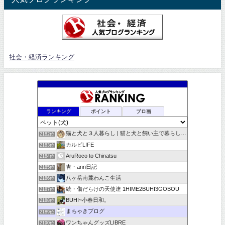
社会・経済ランキング
ランキング
ポイント
ブロ画
猫と犬と３人暮らし | 猫と犬と飼い主で暮らしています
2182位
カルビLIFE
2183位
AruRoco to Chinatsu
2184位
杏・ann日記
2185位
八ヶ岳南麓わんこ生活
2186位
続・傷だらけの天使達 1HIME2BUHI3GOBOU
2187位
BUHI~小春日和。
2188位
まちゃきブログ
2189位
ワンちゃんグッズLIBRE
2190位