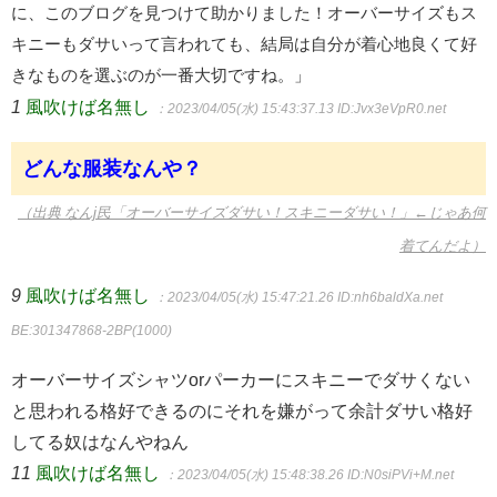
に、このブログを見つけて助かりました！オーバーサイズもス
キニーもダサいって言われても、結局は自分が着心地良くて好
きなものを選ぶのが一番大切ですね。」
1
風吹けば名無し
：2023/04/05(水) 15:43:37.13
ID:Jvx3eVpR0.net
どんな服装なんや？
（出典 なんj民「オーバーサイズダサい！スキニーダサい！」←じゃあ何
着てんだよ）
9
風吹けば名無し
：2023/04/05(水) 15:47:21.26
ID:nh6baldXa.net
BE:301347868-2BP(1000)
オーバーサイズシャツorパーカーにスキニーでダサくない
と思われる格好できるのにそれを嫌がって余計ダサい格好
してる奴はなんやねん
11
風吹けば名無し
：2023/04/05(水) 15:48:38.26
ID:N0siPVi+M.net