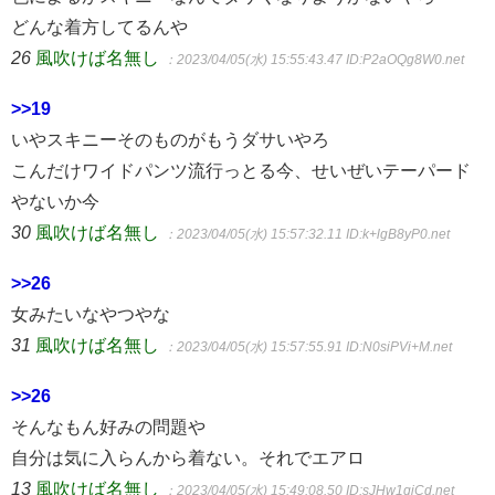
どんな着方してるんや
26
風吹けば名無し
：2023/04/05(水) 15:55:43.47
ID:P2aOQg8W0.net
>>19
いやスキニーそのものがもうダサいやろ
こんだけワイドパンツ流行っとる今、せいぜいテーパード
やないか今
30
風吹けば名無し
：2023/04/05(水) 15:57:32.11
ID:k+lgB8yP0.net
>>26
女みたいなやつやな
31
風吹けば名無し
：2023/04/05(水) 15:57:55.91
ID:N0siPVi+M.net
>>26
そんなもん好みの問題や
自分は気に入らんから着ない。それでエアロ
13
風吹けば名無し
：2023/04/05(水) 15:49:08.50
ID:sJHw1gjCd.net