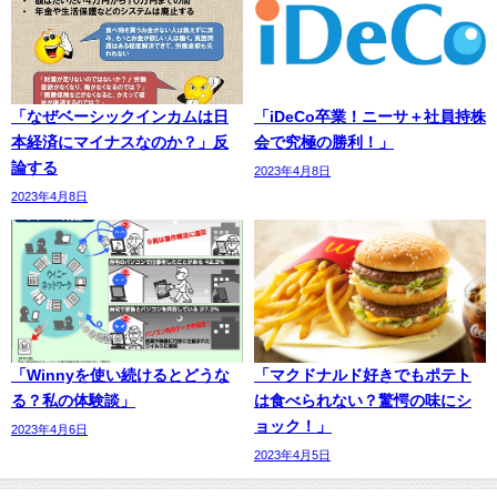
「なぜベーシックインカムは日
「iDeCo卒業！ニーサ＋社員持株
本経済にマイナスなのか？」反
会で究極の勝利！」
論する
2023年4月8日
2023年4月8日
「Winnyを使い続けるとどうな
「マクドナルド好きでもポテト
る？私の体験談」
は食べられない？驚愕の味にシ
ョック！」
2023年4月6日
2023年4月5日