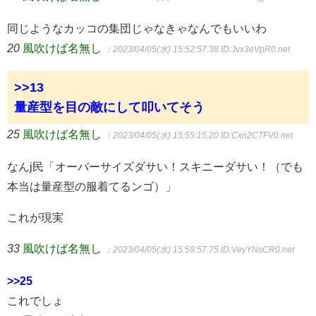
同じようなカッコの集団じゃなきゃなんでもいいわ
20
風吹けば名無し
：2023/04/05(水) 15:52:57.38
ID:Jvx3eVpR0.net
>>13
量産型を目の敵にして叩いてそう
25
風吹けば名無し
：2023/04/05(水) 15:55:15.20
ID:Cxn2CTFV0.net
なんj民「オーバーサイズダサい！スキニーダサい！（でも
本当は量産型の服着てるンゴ）」
これが現実
33
風吹けば名無し
：2023/04/05(水) 15:59:57.75
ID:VeyYNsCR0.net
>>25
これでしょ