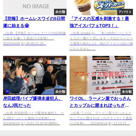
未分類
アバウト
【悲報】ホームレスワイの5日間
「アイスの五感を刺激する！最
遂に始まる😭
強アイスパフェTOP3！」
（出典 【悲報】ホームレスワイの5日間遂
（出典 entabe.jp） 「私は絶対にバニラア
に始まる😭）1 風吹けば名無し ：
イスが一番だと思います！そのクリーミー
2023/04/09(日) 00:00:21.26...
で濃厚な味わいは、他のアイスとは比べ物
になりません。...
未分類
未分類
岸田総理バイブ爆弾未遂犯人、
ワイOL、ラーメン屋でおっさん
なんJ民だった
とカップルに囲まれぼっちざラ
ンチ
（出典 岸田総理バイブ爆弾未遂犯人、な
（出典 ワイOL、ラーメン屋でおっさんと
んJ民だった）1 風吹けば名無し ：
カップルに囲まれぼっちざランチ）1 風吹
2023/04/15(土) 13:51:15.30 ID:8BRH...
けば名無し ：2023/04/13(木) 12:19:15....