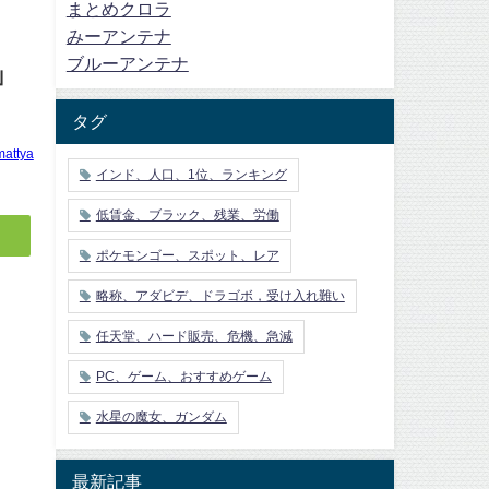
まとめクロラ
みーアンテナ
ブルーアンテナ
」
タグ
mattya
インド、人口、1位、ランキング
低賃金、ブラック、残業、労働
ポケモンゴー、スポット、レア
略称、アダビデ、ドラゴボ，受け入れ難い
任天堂、ハード販売、危機、急減
PC、ゲーム、おすすめゲーム
水星の魔女、ガンダム
最新記事