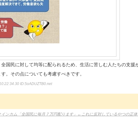
、全国民に対して均等に配られるため、生活に苦しむ人たちの支援
ます。その点についても考慮すべきです。
10:22:34.30
ID:5oADUZTB0.net
クインカム「全国民に毎月７万円配ります」←これに反対しているやつの正体