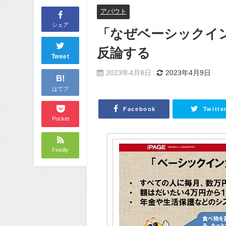
アバウト
シェア
「なぜベーシックイ
反論する
Tweet
2023年4月8日
2023年4月9日
B!
はてブ
Facebook
Twitte
Pocket
Feedly