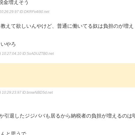
税金増えそう
10:26:29.97
ID:DKRFx4i90.net
ら教えて欲しいんやけど、普通に働いてる奴は負担のが増え
ないやろ
 10:27:04.10
ID:5oADUZTB0.net
 10:29:23.97
ID:brxwNBD5d.net
とか引退したジジババも居るから納税者の負担が増えるのは
えんと思うで