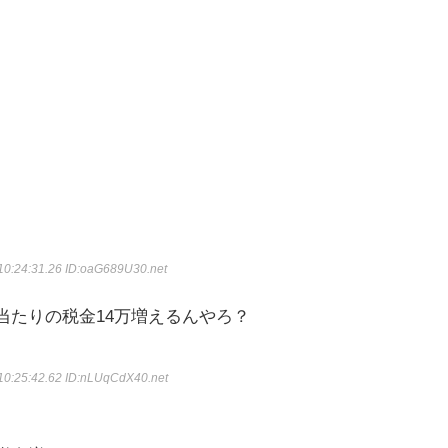
10:24:31.26
ID:oaG689U30.net
当たりの税金14万増えるんやろ？
10:25:42.62
ID:nLUqCdX40.net