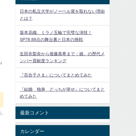
日本の私立大学がノーベル賞を取れない理由
とは？
坂本花織、ミラノ五輪で完璧な演技！
SP78.88点の舞台裏と日本の挑戦
生田衣梨奈から後藤真希まで：娘。の歴代メ
ンバー貢献度ランキング
が
『百合子さま』についてまとめてみた
『結婚 独身 どっちが幸せ』についてまと
めてみた
最新コメント
）
カレンダー