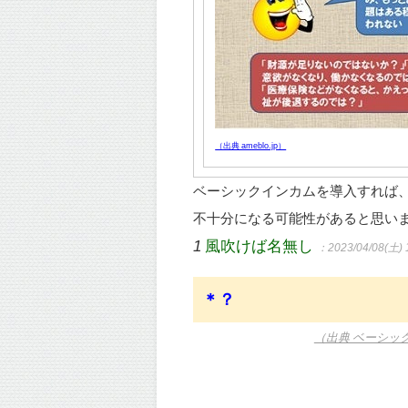
（出典 ameblo.jp）
ベーシックインカムを導入すれば
不十分になる可能性があると思い
1
風吹けば名無し
：2023/04/08(土) 
＊？
（出典 ベーシッ