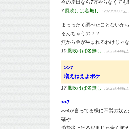
今の岸田なら7万やらなくても
7
風吹けば名無し
：2023/04/08(土) 
まっったく調べたことないか
るんちゃうの？？
無から金が生まれるわけじゃ
10
風吹けば名無し
：2023/04/08(土)
>>7
増えねえよボケ
17
風吹けば名無し
：2023/04/08(土)
>>7
>>4が言ってる様に不労の奴
確や
消費税上げる程度じゃ全く賄