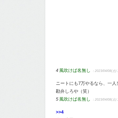
4
風吹けば名無し
：2023/04/08(土) 
ニートにも7万やるなら、一人
勘弁しろや（笑）
5
風吹けば名無し
：2023/04/08(土) 
>>4