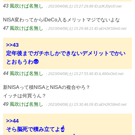
43
風吹けば名無し
：2023/04/08(土) 15:27:29.88
ID:jz/KJ0yU0.net
NISA変わってからiDeCo入るメリットマジでないよな
47
風吹けば名無し
：2023/04/08(土) 15:29:48.21
ID:aEH2KS9m0.net
>>43
定年後までガチホしかできないデメリットでかい
とおもうわ😨
44
風吹けば名無し
：2023/04/08(土) 15:27:55.66
ID:iL490oOn0.net
新NISAって積NISAとNISAの複合やろ？
イッチは何買うん？
49
風吹けば名無し
：2023/04/08(土) 15:30:46.09
ID:aEH2KS9m0.net
>>44
そら脳死で積み立てよ☝