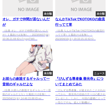
未分類
未分類
オレ、ガチで仲間が居ないんだ
なんかTikTokでKOTOKOの曲流
が
行ってて草
（出典 オレ、ガチで仲間が居ないんだ
（出典 なんかTikTokでKOTOKOの曲流行
が）1 風吹けば名無し ：2023/04/07(金)
ってて草）1 風吹けば名無し ：
10:36:21.69 ID:v7+yxpTW0....
2023/04/15(土) 19:33:15.10 ID:O...
未分類
ニュース
お前らの創造するギャルって一
『びんずる尊者像 善光寺』につ
昔前のギャルだよな
いてまとめてみた
（出典 お前らの創造するギャルって一昔
「びんずる尊者像」が盗まれたことがわか
前のギャルだよな）1 風吹けば名無し ：
ってから、善光寺の信徒の方々は心配され
2023/04/11(火) 14:46:15.88 ID:oc...
ていました。しかし、今回の逮捕によって
一安心ですね。盗んだ動機が...