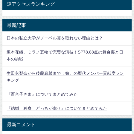
逆アクセスランキング
最新記事
日本の私立大学がノーベル賞を取れない理由とは？
坂本花織、ミラノ五輪で完璧な演技！SP78.88点の舞台裏と日
本の挑戦
生田衣梨奈から後藤真希まで：娘。の歴代メンバー貢献度ラン
キング
『百合子さま』についてまとめてみた
『結婚 独身 どっちが幸せ』についてまとめてみた
最新コメント