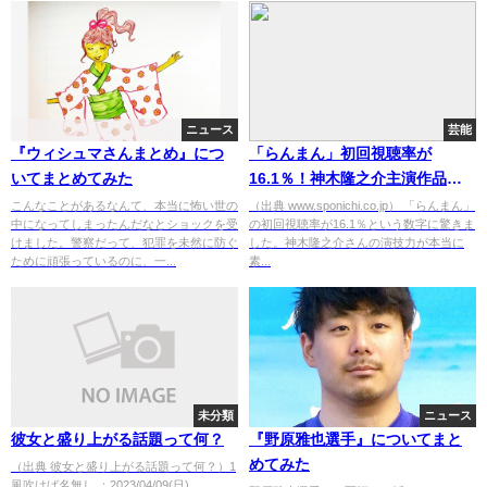
ニュース
芸能
『ウィシュマさんまとめ』につ
「らんまん」初回視聴率が
いてまとめてみた
16.1％！神木隆之介主演作品が
好調スタート！
こんなことがあるなんて、本当に怖い世の
（出典 www.sponichi.co.jp） 「らんまん」
中になってしまったんだなとショックを受
の初回視聴率が16.1％という数字に驚きま
けました。警察だって、犯罪を未然に防ぐ
した。神木隆之介さんの演技力が本当に
ために頑張っているのに、一...
素...
未分類
ニュース
彼女と盛り上がる話題って何？
『野原雅也選手』についてまと
めてみた
（出典 彼女と盛り上がる話題って何？）1
風吹けば名無し ：2023/04/09(日)