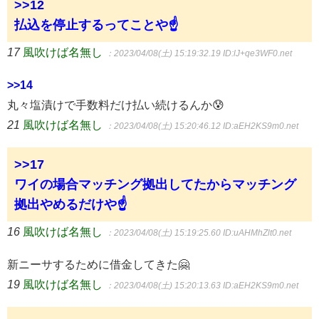
>>12
払込を停止するってことや☝
17
風吹けば名無し
：2023/04/08(土) 15:19:32.19
ID:lJ+qe3WF0.net
>>14
丸々塩漬けで手数料だけ払い続けるんか😰
21
風吹けば名無し
：2023/04/08(土) 15:20:46.12
ID:aEH2KS9m0.net
>>17
ワイの場合マッチング拠出してたからマッチング
拠出やめるだけや☝
16
風吹けば名無し
：2023/04/08(土) 15:19:25.60
ID:uAHMhZlt0.net
新ニーサするために借金してきた🤗
19
風吹けば名無し
：2023/04/08(土) 15:20:13.63
ID:aEH2KS9m0.net