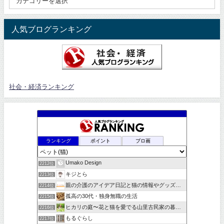
人気ブログランキング
社会・経済ランキング
ランキング
ポイント
ブロ画
Umako Design
2212位
キジとら
2213位
親の介護のアイデア日記と猫の情報やグッズとお役立ち商品の紹介
2214位
孤高の30代・独身無職の生活
2215位
ヒカリの庭〜花と猫を愛でる山里古民家の暮らし〜
2216位
もるぐらし
2217位