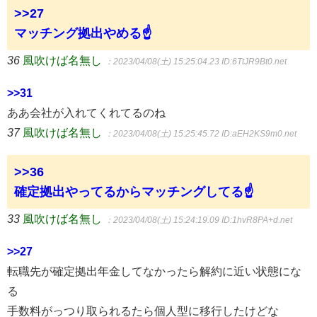
>>27
マッチング拠出やめる☝
36
風吹けば名無し
：2023/04/08(土) 15:25:04.23
ID:6TtJR9Bt0.net
>>31
ああ会社が入れてくれてるのね
37
風吹けば名無し
：2023/04/08(土) 15:25:45.72
ID:aEH2KS9m0.net
>>36
確定拠出やってるからマッチングしてる☝
33
風吹けば名無し
：2023/04/08(土) 15:24:19.09
ID:1hvR8PA+d.net
>>27
転職先が確定拠出年金してなかったら解約に近い状態にな
る
手数料がっつり取られるたら個人型に移行したけどな