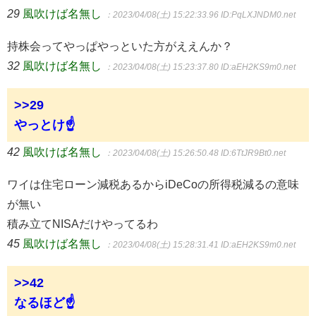
29
風吹けば名無し
：2023/04/08(土) 15:22:33.96
ID:PqLXJNDM0.net
持株会ってやっぱやっといた方がええんか？
32
風吹けば名無し
：2023/04/08(土) 15:23:37.80
ID:aEH2KS9m0.net
>>29
やっとけ☝
42
風吹けば名無し
：2023/04/08(土) 15:26:50.48
ID:6TtJR9Bt0.net
ワイは住宅ローン減税あるからiDeCoの所得税減るの意味
が無い
積み立てNISAだけやってるわ
45
風吹けば名無し
：2023/04/08(土) 15:28:31.41
ID:aEH2KS9m0.net
>>42
なるほど☝