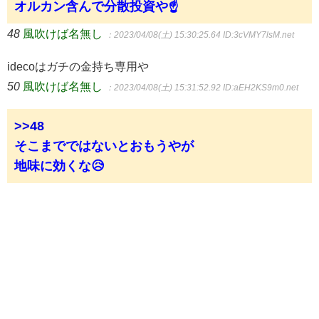
オルカン含んで分散投資や☝
48
風吹けば名無し
：2023/04/08(土) 15:30:25.64
ID:3cVMY7lsM.net
idecoはガチの金持ち専用や
50
風吹けば名無し
：2023/04/08(土) 15:31:52.92
ID:aEH2KS9m0.net
>>48
そこまでではないとおもうやが
地味に効くな😥