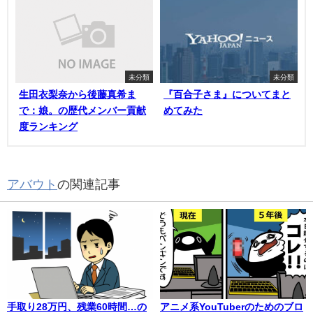
未分類
未分類
生田衣梨奈から後藤真希ま
『百合子さま』についてまと
で：娘。の歴代メンバー貢献
めてみた
度ランキング
アバウト
の関連記事
手取り28万円、残業60時間…の
アニメ系YouTuberのためのブロ