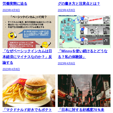
労働実態に迫る
グの書き方と注意点とは？
2023年4月9日
2023年4月8日
「なぜベーシックインカムは日
「Winnyを使い続けるとどうな
本経済にマイナスなのか？」反
る？私の体験談」
論する
2023年4月6日
2023年4月8日
「マクドナルド好きでもポテト
「日本に対する好感度70％未