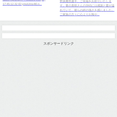
野原雅也選手、ご冥福をお祈りいたしま
17:45:12.32 ID:ymoUms4l0.n...
す。妻の美咲さんのSNSには感謝と愛が溢
れていて、彼らの絆の強さを感じました。
ご家族の方々に心よりお悔や...
スポンサードリンク