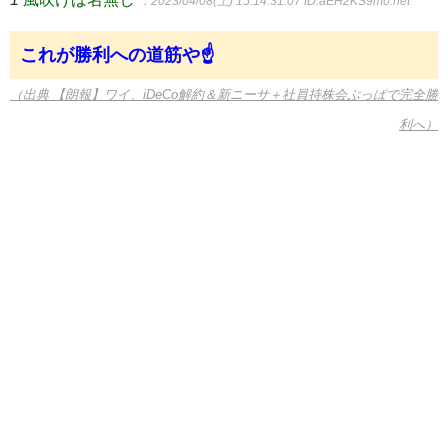
：2023/04/08(土) 15:14:31.07
ID:aEH2KS9m0.net
これが勝利への道筋や☝
（出典 【朗報】ワイ、iDeCo解約＆新ニーサ＋社員持株会ぶっぱで完全勝
利へ）