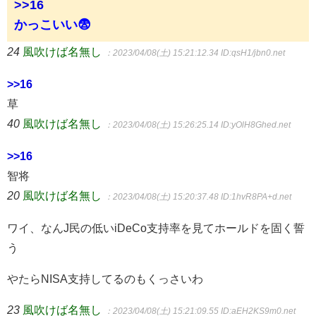
>>16
かっこいい😨
24
風吹けば名無し
：2023/04/08(土) 15:21:12.34
ID:qsH1/jbn0.net
>>16
草
40
風吹けば名無し
：2023/04/08(土) 15:26:25.14
ID:yOlH8Ghed.net
>>16
智将
20
風吹けば名無し
：2023/04/08(土) 15:20:37.48
ID:1hvR8PA+d.net
ワイ、なんJ民の低いiDeCo支持率を見てホールドを固く誓
う
やたらNISA支持してるのもくっさいわ
23
風吹けば名無し
：2023/04/08(土) 15:21:09.55
ID:aEH2KS9m0.net