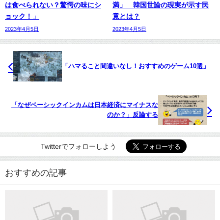
は食べられない？驚愕の味にシ
満」 韓国世論の現実が示す民
ョック！」
意とは？
2023年4月5日
2023年4月5日
「ハマること間違いなし！おすすめのゲーム10選」
「なぜベーシックインカムは日本経済にマイナスな
のか？」反論する
Twitterでフォローしよう
おすすめの記事