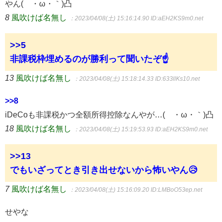
やん(´・ω・｀)凸
8
風吹けば名無し
：2023/04/08(土) 15:16:14.90
ID:aEH2KS9m0.net
>>5
非課税枠埋めるのが勝利って聞いたぞ☝
13
風吹けば名無し
：2023/04/08(土) 15:18:14.33
ID:633llKs10.net
>>8
iDeCoも非課税かつ全額所得控除なんやが…(´・ω・｀)凸
18
風吹けば名無し
：2023/04/08(土) 15:19:53.93
ID:aEH2KS9m0.net
>>13
でもいざってとき引き出せないから怖いやん😥
7
風吹けば名無し
：2023/04/08(土) 15:16:09.20
ID:LMBoO53ep.net
せやな