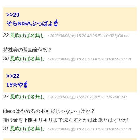
>>20
そらNISAぶっぱよ☝
22
風吹けば名無し
：2023/04/08(土) 15:20:48.96
ID:HYc921yO0.net
持株会の奨励金何%？
30
風吹けば名無し
：2023/04/08(土) 15:23:10.14
ID:aEH2KS9m0.net
>>22
15%や☝
27
風吹けば名無し
：2023/04/08(土) 15:22:09.58
ID:6TtJR9Bt0.net
idecoはやめるの不可能じゃないっけか？
掛け金を下限ギリギリまで減らすとかは出来たはずだが
31
風吹けば名無し
：2023/04/08(土) 15:23:29.13
ID:aEH2KS9m0.net