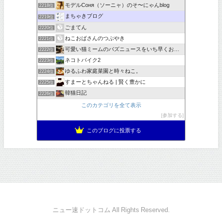
モデルСоня（ソーニャ）のそ〜にゃんblog
2218位
まちゃきブログ
2219位
ごまてん
2220位
ねこおばさんのつぶやき
2221位
可愛い猫ミームのバズニュースをいち早くお届け！ミームラボ
2222位
ネコトバイク2
2223位
ゆるふわ家庭菜園と時々ねこ。
2224位
すまーとちゃんねる | 賢く豊かに
2225位
韓猫日記
2226位
このカテゴリを全て表示
参加する
このブログに投票する
ニュー速ドットコム All Rights Reserved.