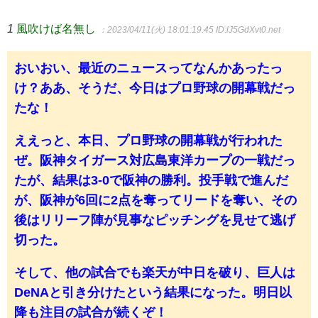
1
風吹けば名無し
：2023/04/11(火) 18:01:19.45
ID:lJ5GdXvt0.net
おいおい、最近のニュースってなんかあったっ
け？ああ、そうだ、今日はプロ野球の開幕戦だっ
たな！
ええっと、本日、プロ野球の開幕戦が行われた
ぜ。阪神タイガース対広島東洋カープの一戦だっ
たが、結果は3-0で阪神の勝利。投手戦で進んだ
が、阪神が6回に2点を奪ってリードを奪い、その
後はリリーフ陣が見事なピッチングを見せて逃げ
切った。
そして、他の試合でも楽天が中日を破り、巨人は
DeNAと引き分けたという結果になった。明日以
降も注目の試合が続くぞ！