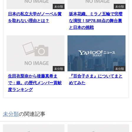
未分類
未分類
日本の私立大学がノーベル賞
坂本花織、ミラノ五輪で完璧
を取れない理由とは？
な演技！SP78.88点の舞台裏
と日本の挑戦
未分類
未分類
生田衣梨奈から後藤真希ま
『百合子さま』についてまと
で：娘。の歴代メンバー貢献
めてみた
度ランキング
未分類
の関連記事