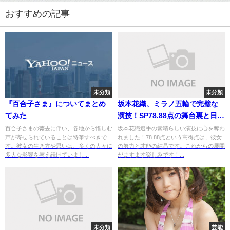
おすすめの記事
未分類
未分類
『百合子さま』についてまとめ
坂本花織、ミラノ五輪で完璧な
てみた
演技！SP78.88点の舞台裏と日本
の挑戦
百合子さまの薨去に伴い、各地から惜しむ
坂本花織選手の素晴らしい演技に心を奪わ
声が寄せられていることは特筆すべきで
れました！78.88点という高得点は、彼女
す。彼女の生き方や思いは、多くの人々に
の努力と才能の結晶です。これからの展開
多大な影響を与え続けていまし...
がますます楽しみです！...
未分類
芸能