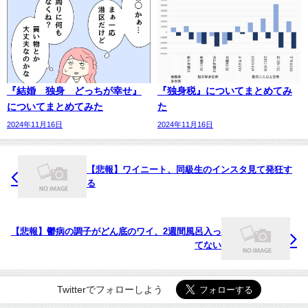
『結婚 独身 どっちが幸せ』
『独身税』についてまとめてみ
についてまとめてみた
た
2024年11月16日
2024年11月16日
【悲報】ワイニート、同級生のインスタ見て発狂す
る
【悲報】鬱病の調子がどん底のワイ、2週間風呂入っ
てない
Twitterでフォローしよう