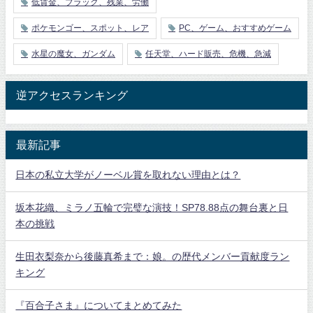
低賃金、ブラック、残業、労働
ポケモンゴー、スポット、レア
PC、ゲーム、おすすめゲーム
水星の魔女、ガンダム
任天堂、ハード販売、危機、急減
逆アクセスランキング
最新記事
日本の私立大学がノーベル賞を取れない理由とは？
坂本花織、ミラノ五輪で完璧な演技！SP78.88点の舞台裏と日
本の挑戦
生田衣梨奈から後藤真希まで：娘。の歴代メンバー貢献度ラン
キング
『百合子さま』についてまとめてみた