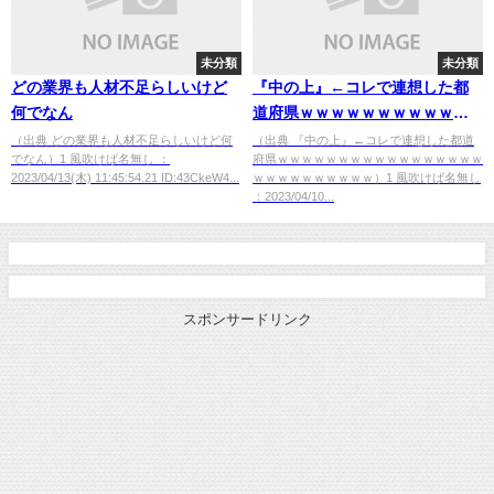
未分類
未分類
どの業界も人材不足らしいけど
『中の上』←コレで連想した都
何でなん
道府県ｗｗｗｗｗｗｗｗｗｗｗ
ｗｗｗｗｗｗｗｗｗｗｗｗｗｗ
（出典 どの業界も人材不足らしいけど何
（出典 『中の上』←コレで連想した都道
でなん）1 風吹けば名無し ：
府県ｗｗｗｗｗｗｗｗｗｗｗｗｗｗｗｗｗ
ｗｗ
2023/04/13(木) 11:45:54.21 ID:43CkeW4...
ｗｗｗｗｗｗｗｗｗｗ）1 風吹けば名無し
：2023/04/10...
スポンサードリンク