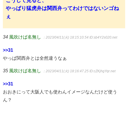
こうして見ると、
やっぱり猛虎弁は関西弁ってわけではないンゴね
ぇ
34
風吹けば名無し
：2023/04/11(火) 18:15:10.54
ID:sb4Y2s020.net
>>31
やっぱ関西弁とは全然違うなぁ
35
風吹けば名無し
：2023/04/11(火) 18:16:47.25
ID:cZKjhgYqr.net
>>31
おおきにって大阪人でも使わんイメージなんだけど使う
ん？