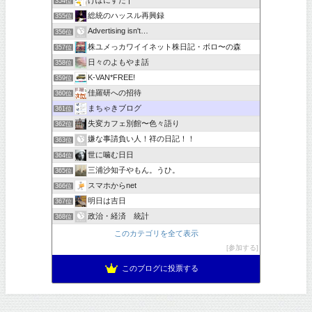
げぽにすた |
354位
総統のハッスル再興録
355位
Advertising isn't…
356位
株ユメっカワイイネット株日記・ボロ〜の森
357位
日々のよもやま話
358位
K-VAN*FREE!
359位
佳羅研への招待
360位
まちゃきブログ
361位
失変カフェ別館〜色々語り
362位
嫌な事請負い人！祥の日記！！
363位
世に噛む日日
364位
三浦沙知子やもん。うひ。
365位
スマホからnet
366位
明日は吉日
367位
政治・経済 統計
368位
このカテゴリを全て表示
参加する
このブログに投票する