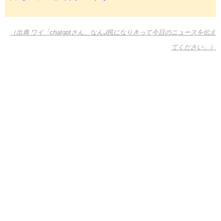
（出典 ワイ「chatgptさん、なんᒍ民になりきって今日のニュースを伝え
てください」）