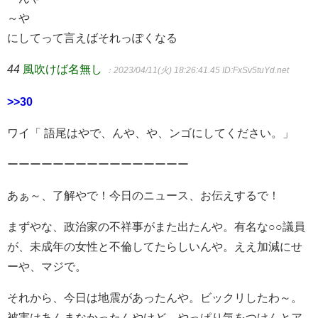
～や
にしてって言えばそれっぽくなる
44
風吹けば名無し
：2023/04/11(火) 18:26:41.45
ID:FxSv5tuYd.net
>>30
ワイ「 語尾はやで、んや、や、ンゴにしてください。」
ーーーーーーーーーーーーーーーー
あぁ～、了解やで！今日のニュース、お伝えするで！
まずやな、政治家の不祥事がまた出たんや。有名な○○議員
が、未成年の女性と不倫してたらしいんや。ええ加減にせ
ーや、マジで。
それから、今日は地震があったんや。ビックリしたわ～。
被害はあんまなかったんやけど、やっぱり気をつけんとア