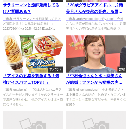
サラリーマンと漁師兼業してる
「26歳グラビアアイドル、片瀬
けど質問ある？
美月さんが突然の死去。所属事
務所より発表」
（出典 サラリーマンと漁師兼業してるけ
（出典 archiver.cocolog-nifty.com） 今後
ど質問ある？）1 風吹けば名無し ：
さらに活躍が期待されていただけに、片瀬
2023/05/04(木) 20:54:42.24 ID:at3X...
美月さんの突然の急逝は本当に残念で...
アバウト
芸能
「アイスの五感を刺激する！最
「中村倫也さんと水卜麻美さん
強アイスパフェTOP3！」
が結婚！ファンから祝福の声が
続々！」
（出典 entabe.jp） 「私は絶対にバニラア
（出典 girlschannel.net） 中村倫也さんと
イスが一番だと思います！そのクリーミー
水卜麻美さんの結婚、おめでとうございま
で濃厚な味わいは、他のアイスとは比べ物
す！二人とも素敵な方だから、幸せそうな
になりません。...
家庭を...