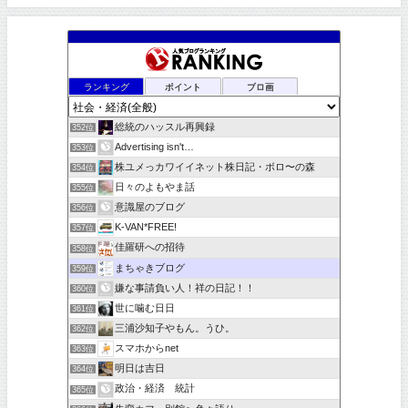
ランキング
ポイント
ブロ画
総統のハッスル再興録
352位
Advertising isn't…
353位
株ユメっカワイイネット株日記・ボロ〜の森
354位
日々のよもやま話
355位
意識屋のブログ
356位
K-VAN*FREE!
357位
佳羅研への招待
358位
まちゃきブログ
359位
嫌な事請負い人！祥の日記！！
360位
世に噛む日日
361位
三浦沙知子やもん。うひ。
362位
スマホからnet
363位
明日は吉日
364位
政治・経済 統計
365位