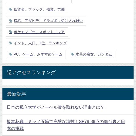
低賃金、ブラック、残業、労働
略称、アダビデ、ドラゴボ，受け入れ難い
ポケモンゴー、スポット、レア
インド、人口、1位、ランキング
PC、ゲーム、おすすめゲーム
水星の魔女、ガンダム
逆アクセスランキング
最新記事
日本の私立大学がノーベル賞を取れない理由とは？
坂本花織、ミラノ五輪で完璧な演技！SP78.88点の舞台裏と日
本の挑戦