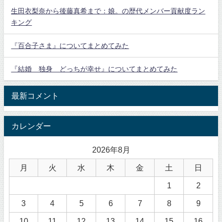
生田衣梨奈から後藤真希まで：娘。の歴代メンバー貢献度ラン
キング
『百合子さま』についてまとめてみた
『結婚 独身 どっちが幸せ』についてまとめてみた
最新コメント
カレンダー
2026年8月
月
火
水
木
金
土
日
1
2
3
4
5
6
7
8
9
10
11
12
13
14
15
16