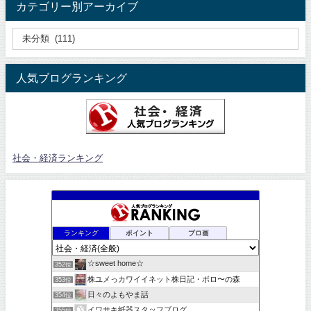
カテゴリー別アーカイブ
人気ブログランキング
社会・経済ランキング
ランキング
ポイント
ブロ画
☆sweet home☆
352位
株ユメっカワイイネット株日記・ボロ〜の森
353位
日々のよもやま話
354位
イワサキ紙器スタッフブログ
355位