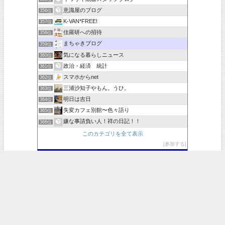
意識屋のブログ
356位
K-VAN*FREE!
357位
佳羅研への招待
358位
まちゃきブログ
359位
気になる暮らしニュース
360位
政治・経済 統計
361位
スマホからnet
362位
三浦沙知子やもん。うひ。
363位
明日は吉日
364位
失変カフェ別館〜色々語り
365位
嫌な事請負い人！祥の日記！！
366位
このカテゴリを全て表示
参加する
このブログに投票する