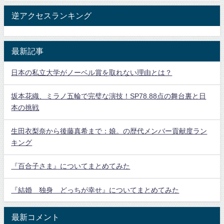
逆アクセスランキング
最新記事
日本の私立大学がノーベル賞を取れない理由とは？
坂本花織、ミラノ五輪で完璧な演技！SP78.88点の舞台裏と日
本の挑戦
生田衣梨奈から後藤真希まで：娘。の歴代メンバー貢献度ラン
キング
『百合子さま』についてまとめてみた
『結婚 独身 どっちが幸せ』についてまとめてみた
最新コメント