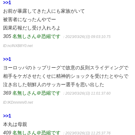
>>1
お前が暴露してきた人にも家族がいて
被害者になったんやでー
因果応報だし受け入れろよ
305
名無しさん＠恐縮です
：2023/03/26(日) 09:03:10.75
ID:ncINXB8Y0.net
>>1
ヨーロッパのトップリーグで故意の反則スライディングで
相手をケガさせたくせに精神的ショックを受けたとやらで
泣き出した朝鮮人のサッカー選手を思い出した
369
名無しさん＠恐縮です
：2023/03/26(日) 11:01:37.60
ID:lKDnnmm/0.net
>>1
本丸は母親
409
名無しさん＠恐縮です
：2023/03/26(日) 11:25:37.76