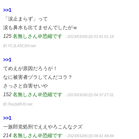
>>1
「涙止まらず」って
涙も鼻水も出てませんでしたがｗ
125
名無しさん＠恐縮です
：2023/03/26(日) 03:41:01.16
ID:YCJLA5CD0.net
>>1
てめえが原因だろうが！
なに被害者ヅラしてんだコラ？
さっさと自害せいや
152
名無しさん＠恐縮です
：2023/03/26(日) 04:37:27.01
ID:Too2jdRJ0.net
>>1
一族郎党処刑でええやろこんなクズ
214
名無しさん＠恐縮です
：2023/03/26(日) 06:41:49.84