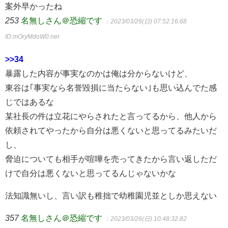
案外早かったね
253
名無しさん＠恐縮です
：2023/03/26(日) 07:52:16.68
ID:mOryMdoW0.net
>>34
暴露した内容が事実なのかは俺は分からないけど、
東谷は｢事実なら名誉毀損に当たらない｣も思い込んでた感
じではあるな
某社長の件は立花にやらされたと言ってるから、他人から
依頼されてやったから自分は悪くないと思ってるみたいだ
し、
脅迫についても相手が喧嘩を売ってきたから言い返しただ
けで自分は悪くないと思ってるんじゃないかな
法知識無いし、言い訳も稚拙で幼稚園児並としか思えない
357
名無しさん＠恐縮です
：2023/03/26(日) 10:48:32.82