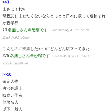
>>3
まさにそれw
母親悲しませたくないならとっとと日本に戻って逮捕それ
が親孝行
10
名無しさん＠恐縮です
：2023/03/26(日) 02:05:50.78
ID:wPVWPJAeO.net
こんなのに投票したやつにどんどん腹立ってきた
378
名無しさん＠恐縮です
：2023/03/26(日) 11:10:37.11
ID:OkVc5wB80.net
>>10
確定人物
唐沢弁護士
嘘食い作者
他著名人
以下一般人