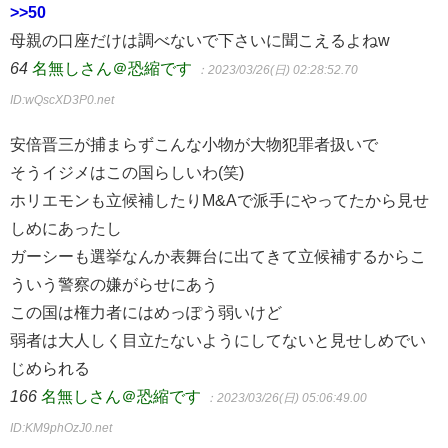
>>50
母親の口座だけは調べないで下さいに聞こえるよねw
64
名無しさん＠恐縮です
：2023/03/26(日) 02:28:52.70
ID:wQscXD3P0.net
安倍晋三が捕まらずこんな小物が大物犯罪者扱いで
そうイジメはこの国らしいわ(笑)
ホリエモンも立候補したりM&Aで派手にやってたから見せ
しめにあったし
ガーシーも選挙なんか表舞台に出てきて立候補するからこ
ういう警察の嫌がらせにあう
この国は権力者にはめっぽう弱いけど
弱者は大人しく目立たないようにしてないと見せしめでい
じめられる
166
名無しさん＠恐縮です
：2023/03/26(日) 05:06:49.00
ID:KM9phOzJ0.net