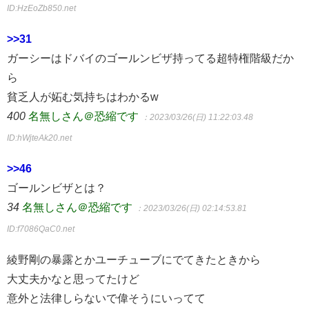
ID:HzEoZb850.net
>>31
ガーシーはドバイのゴールンビザ持ってる超特権階級だか
ら
貧乏人が妬む気持ちはわかるw
400
名無しさん＠恐縮です
：2023/03/26(日) 11:22:03.48
ID:hWjteAk20.net
>>46
ゴールンビザとは？
34
名無しさん＠恐縮です
：2023/03/26(日) 02:14:53.81
ID:f7086QaC0.net
綾野剛の暴露とかユーチューブにでてきたときから
大丈夫かなと思ってたけど
意外と法律しらないで偉そうにいってて