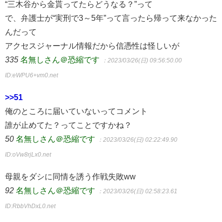
“三木谷から金貰ってたらどうなる？”って
で、弁護士が“実刑で3～5年”って言ったら帰って来なかった
んだって
アクセスジャーナル情報だから信憑性は怪しいが
335
名無しさん＠恐縮です
：2023/03/26(日) 09:56:50.00
ID:eWPU6+vm0.net
>>51
俺のところに届いていないってコメント
誰が止めてた？ってことですかね？
50
名無しさん＠恐縮です
：2023/03/26(日) 02:22:49.90
ID:oVw8rjLx0.net
母親をダシに同情を誘う作戦失敗ww
92
名無しさん＠恐縮です
：2023/03/26(日) 02:58:23.61
ID:RbbVhDxL0.net