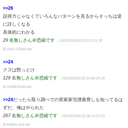
>>26
説得力じゃなくていろんなパターンを見るからそっちは逆
に詳しくなる
具体的にわかる
29
名無しさん＠恐縮です
：2023/03/26(日) 02:13:01.30
ID:AAk+YJGo0.net
>>24
クズは黙っとけ
129
名無しさん＠恐縮です
：2023/03/26(日) 03:46:14.28
ID:n5WiU6540.net
>>24
だったら取り調べでの実家家宅捜索脅しも知ってるは
ずだ、俺はやられた
267
名無しさん＠恐縮です
：2023/03/26(日) 08:13:25.53
ID:KZlwrLSu0.net