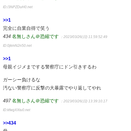
ID:/3NPZDuH0.net
>>1
完全に自業自得で笑う
434
名無しさん＠恐縮です
：2023/03/26(日) 11:59:52.49
ID:0jkmN2n50.net
>>1
母親イジメまでする警察庁にドン引きするわ
ガーシー負けるな
汚ない警察庁に反撃の大暴露でやり返してやれ
497
名無しさん＠恐縮です
：2023/03/26(日) 13:39:10.17
ID:kfwgXXtu0.net
>>434