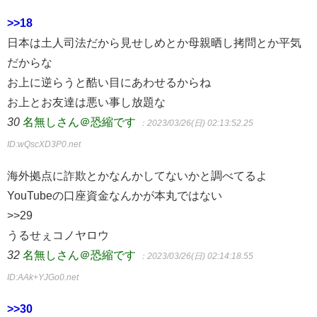
>>18
日本は土人司法だから見せしめとか母親晒し拷問とか平気
だからな
お上に逆らうと酷い目にあわせるからね
お上とお友達は悪い事し放題な
30
名無しさん＠恐縮です
：2023/03/26(日) 02:13:52.25
ID:wQscXD3P0.net
海外拠点に詐欺とかなんかしてないかと調べてるよ
YouTubeの口座資金なんかが本丸ではない
>>29
うるせぇコノヤロウ
32
名無しさん＠恐縮です
：2023/03/26(日) 02:14:18.55
ID:AAk+YJGo0.net
>>30