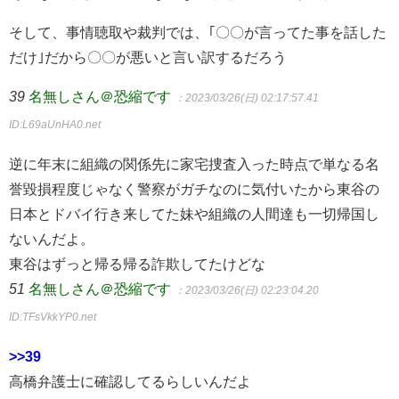
そして、事情聴取や裁判では、｢〇〇が言ってた事を話した
だけ｣だから〇〇が悪いと言い訳するだろう
39
名無しさん＠恐縮です
：2023/03/26(日) 02:17:57.41
ID:L69aUnHA0.net
逆に年末に組織の関係先に家宅捜査入った時点で単なる名
誉毀損程度じゃなく警察がガチなのに気付いたから東谷の
日本とドバイ行き来してた妹や組織の人間達も一切帰国し
ないんだよ。
東谷はずっと帰る帰る詐欺してたけどな
51
名無しさん＠恐縮です
：2023/03/26(日) 02:23:04.20
ID:TFsVkkYP0.net
>>39
高橋弁護士に確認してるらしいんだよ