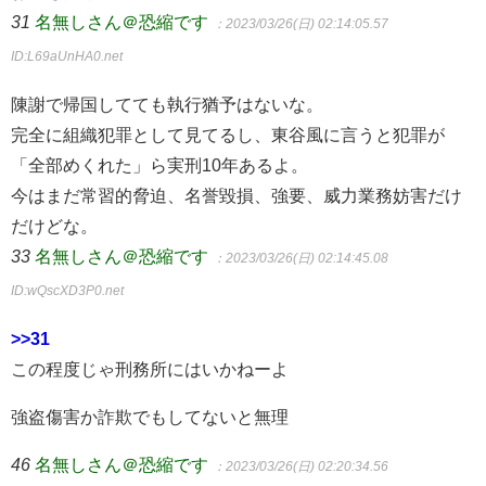
31
名無しさん＠恐縮です
：2023/03/26(日) 02:14:05.57
ID:L69aUnHA0.net
陳謝で帰国してても執行猶予はないな。
完全に組織犯罪として見てるし、東谷風に言うと犯罪が
「全部めくれた」ら実刑10年あるよ。
今はまだ常習的脅迫、名誉毀損、強要、威力業務妨害だけ
だけどな。
33
名無しさん＠恐縮です
：2023/03/26(日) 02:14:45.08
ID:wQscXD3P0.net
>>31
この程度じゃ刑務所にはいかねーよ
強盗傷害か詐欺でもしてないと無理
46
名無しさん＠恐縮です
：2023/03/26(日) 02:20:34.56