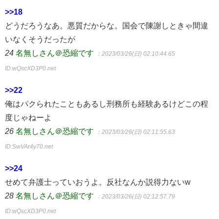
>>18
どうだろうなあ。悪質だからな。国会で陳謝しときゃ間違
いなくそうだったが
24
名無しさん＠恐縮です
：2023/03/26(日) 02:10:44.65
ID:wQscXD3P0.net
>>22
俺はパクられたこともあるし刑務所も経験あるけどこの程
度じゃねーよ
26
名無しさん＠恐縮です
：2023/03/26(日) 02:11:55.63
ID:SwVAr4y70.net
>>24
せめて弁護士っていおうよ。反社なんか説得力ないw
28
名無しさん＠恐縮です
：2023/03/26(日) 02:12:57.79
ID:wQscXD3P0.net