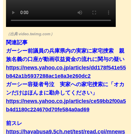
（出典 video.twimg.com）
関連記事
ガーシー前議員の兵庫県内の実家に家宅捜索 親
族名義の口座が動画収益資金の流れに関与の疑い
https://news.yahoo.co.jp/articles/dd178f541e55
b842a1b5937288ac1e8a3e260dc2
ガーシー容疑者号泣 実家への家宅捜索に「オカ
ンだけはほんまに勘弁してください」
https://news.yahoo.co.jp/articles/ce59bb2f00a5
b4d1180c224670d70fe584a0ad69
前スレ
https://hayabusa9.5ch.net/test/read.cgi/mnews