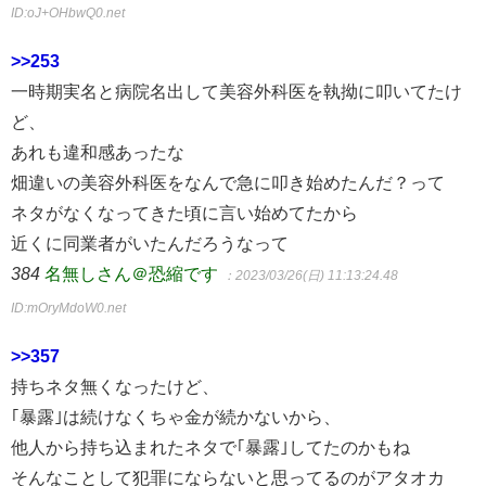
ID:oJ+OHbwQ0.net
>>253
一時期実名と病院名出して美容外科医を執拗に叩いてたけ
ど、
あれも違和感あったな
畑違いの美容外科医をなんで急に叩き始めたんだ？って
ネタがなくなってきた頃に言い始めてたから
近くに同業者がいたんだろうなって
384
名無しさん＠恐縮です
：2023/03/26(日) 11:13:24.48
ID:mOryMdoW0.net
>>357
持ちネタ無くなったけど、
｢暴露｣は続けなくちゃ金が続かないから、
他人から持ち込まれたネタで｢暴露｣してたのかもね
そんなことして犯罪にならないと思ってるのがアタオカ