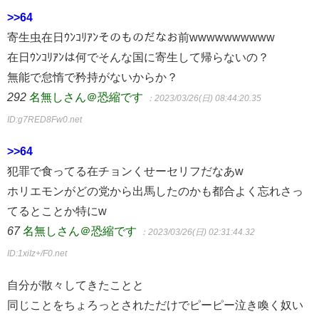
>>64
寄生虫在日ｳﾝｺﾘｱﾝそのものだなお前wwwwwwwwww
在日ｳﾝｺﾘｱﾝは何でそんな国に寄生して帰らないの？
無能で怠惰で矜持がないからか？
292
名無しさん＠恐縮です
：2023/03/26(日) 08:44:20.35
ID:g7RED8Fw0.net
>>64
犯罪で食ってる在チョンくせーセリフだなあw
ホリエモンがどの党から出馬したのかも都合よく忘れさっ
てるとことか特にw
67
名無しさん＠恐縮です
：2023/03/26(日) 02:31:44.32
ID:1xiIz+/F0.net
自分が散々してきたことと
同じことをちょろっとされただけでピーピー泣き喚く奴い