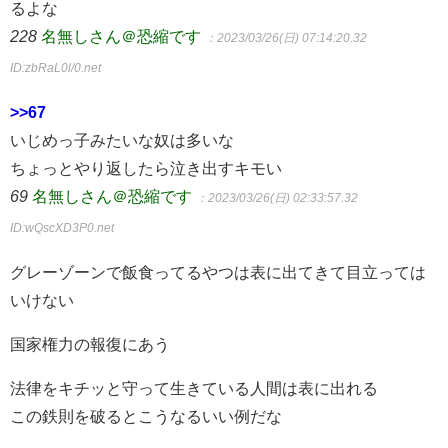
るよな
228
名無しさん＠恐縮です
：2023/03/26(日) 07:14:20.32
ID:zbRaL0l/0.net
>>67
いじめっ子みたいな奴は多いな
ちょっとやり返したら泣き出すキモい
69
名無しさん＠恐縮です
：2023/03/26(日) 02:33:57.32
ID:wQscXD3P0.net
グレーゾーンで飯食ってるやつは表に出てきて目立っては
いけない
国家権力の報復にあう
法律をキチッと守って生きている人間は表に出れる
この鉄則を破るとこうなるいい例だな