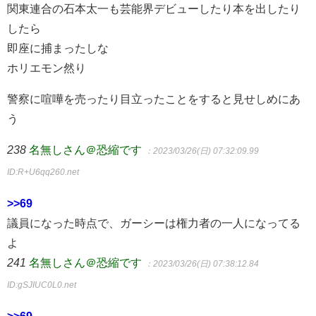
関東連合の石本太一も芸能界デビューしたり本を出したり
したら
即座に捕まったしな
ホリエモン然り
警察に喧嘩を売ったり目立ったことをすると見せしめにあ
う
238
名無しさん＠恐縮です
：2023/03/26(日) 07:32:09.99
ID:R+U6qq260.net
>>69
議員になった時点で、ガーシーは権力者の一人になってる
よ
241
名無しさん＠恐縮です
：2023/03/26(日) 07:38:12.84
ID:gSJIUC0L0.net