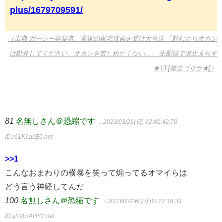
plus/1679709591/
（出典 ガーシー容疑者、実家の家宅捜索を受け大号泣 「頼むからオカン
は勘弁してください。オカンを苦しめたくない…」 生配信で涙止まらず
★13 [爆笑ゴリラ★]）
81
名無しさん＠恐縮です
：2023/03/26(日) 02:41:42.70
ID:r61K6akE0.net
>>1
こんなおまわりの横暴を笑って煽ってるオマイらは
どう言う神経してんだ
100
名無しさん＠恐縮です
：2023/03/26(日) 03:12:18.39
ID:yhVjwAHY0.net