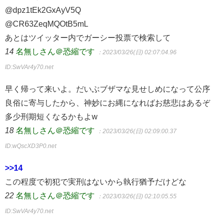
@dpz1tEk2GxAyV5Q
@CR63ZeqMQOtB5mL
あとはツイッター内でガーシー投票で検索して
14
名無しさん＠恐縮です
：2023/03/26(日) 02:07:04.96
ID:SwVAr4y70.net
早く帰って来いよ。だいぶブザマな見せしめになって公序
良俗に寄与したから、神妙にお縄になればお慈悲はあるぞ
多少刑期短くなるかもよw
18
名無しさん＠恐縮です
：2023/03/26(日) 02:09:00.37
ID:wQscXD3P0.net
>>14
この程度で初犯で実刑はないから執行猶予だけどな
22
名無しさん＠恐縮です
：2023/03/26(日) 02:10:05.55
ID:SwVAr4y70.net