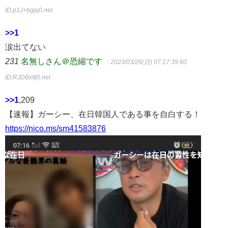
ID:p1J+bgpj0.net
>>1
涙出てない
231
名無しさん＠恐縮です
：2023/03/26(日) 07:17:39.60
ID:RJDBxifj0.net
>>1
,209
【速報】ガーシー、在日韓国人である事を自白する！
https://nico.ms/sm41583876